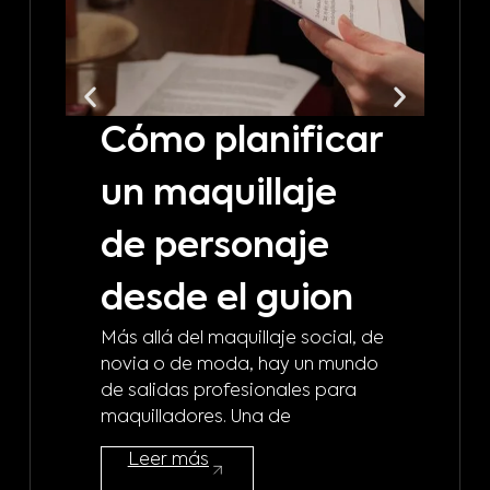
Cómo planificar
C
un maquillaje
t
de personaje
m
desde el guion
b
Más allá del maquillaje social, de
d
novia o de moda, hay un mundo
de salidas profesionales para
m
maquilladores. Una de
¿A 
Leer más
mod