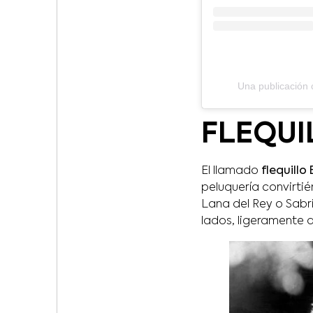
Una publicación 
FLEQUI
El llamado
flequillo
peluquería convirti
Lana del Rey o Sabri
lados, ligeramente 