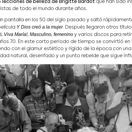
6
lecciones de belleza de Brigitte Bardot
que han sido in
listas de todo el mundo durante años.
an pantalla en los 50 del siglo pasado y saltó rápidament
Y Dios creó a la mujer
elícula
. Después llegaron otros títu
Viva María!
Masculino, femenino
d,
,
y varios discos para reti
ños 70. En este corto periodo de tiempo se convirtió en 
endo con el glamur estético y rígido de la época con un
ad natural, desenfado y un punto rebelde que sigue infl