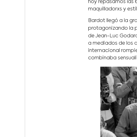
hoy repasamos las 
maquilladorxs y esti
Bardot llegó a la gr
protagonizando la p
de Jean-Luc Godar
a mediados de los a
internacional rompi
combinaba sensualid