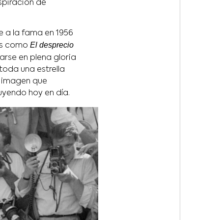
spiración de
e a la fama en 1956
El desprecio
los como
rarse en plena gloria
toda una estrella
a imagen que
uyendo hoy en día.