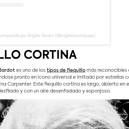
compartida por Brigitte Bardot (@brigittebardotpage)
LLO CORTINA
 Bardot
es uno de los
tipos de flequillo
más reconocibles de
éndose pronto en icono universal e imitado por estrella
na Carpenter. Este flequillo cortina es largo, abierto en e
desfilado y con un aire desenfadado y esponjoso.