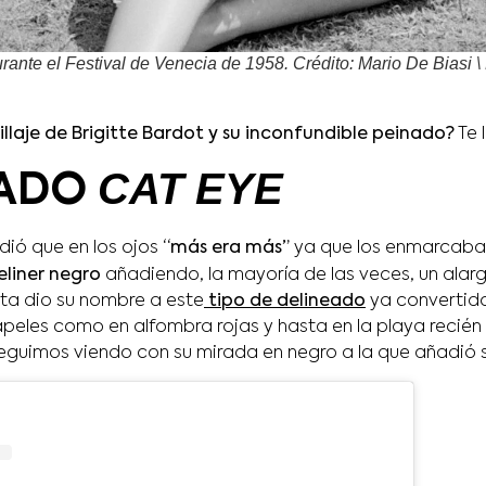
urante el Festival de Venecia de 1958. Crédito: Mario De Biasi \
laje de Brigitte Bardot y su inconfundible peinado?
Te 
CAT EYE
EADO
dió que en los ojos
“más era más”
ya que los enmarcab
liner negro
añadiendo, la mayoría de las veces, un ala
sta dio su nombre a este
tipo de delineado
ya convertido
apeles como en alfombra rojas y hasta en la playa recién 
 seguimos viendo con su mirada en negro a la que añadi