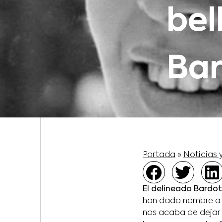
bel
Ba
Portada
»
Noticias 
El delineado Bardot,
han dado nombre a l
nos acaba de dejar a