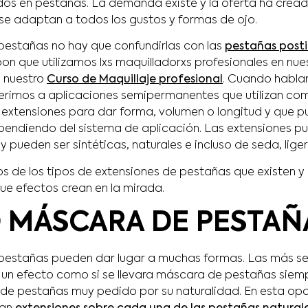
dos en pestañas. La demanda existe y la oferta ha crea
se adaptan a todos los gustos y formas de ojo.
pestañas no hay que confundirlas con las
pestañas post
pon que utilizamos lxs maquilladorxs profesionales en nue
n nuestro
Curso de Maquillaje profesional
. Cuando habla
erimos a aplicaciones semipermanentes que utilizan co
xtensiones para dar forma, volumen o longitud y que p
endiendo del sistema de aplicación. Las extensiones p
y pueden ser sintéticas, naturales e incluso de seda, liger
 de los tipos de extensiones de pestañas que existen y
ue efectos crean en la mirada.
 MÁSCARA DE PESTAÑ
pestañas pueden dar lugar a muchas formas. Las más senc
 un efecto como si se llevara máscara de pestañas siemp
 de pestañas muy pedido por su naturalidad. En esta op