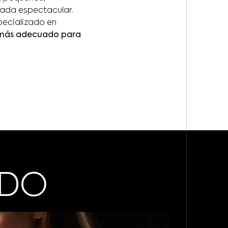
rada espectacular.
pecializado en
s más adecuado para
ADO