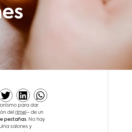
nes
gonismo para dar
ión del
rímel
– de un
de pestañas
. No hay
ina salones y