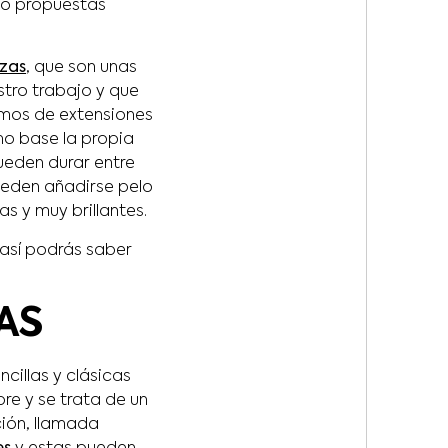
do propuestas
izas
, que son unas
stro trabajo y que
mos de extensiones
mo base la propia
ueden durar entre
ueden añadirse pelo
as y muy brillantes.
 así podrás saber
AS
illas y clásicas
re y se trata de un
ción, llamada