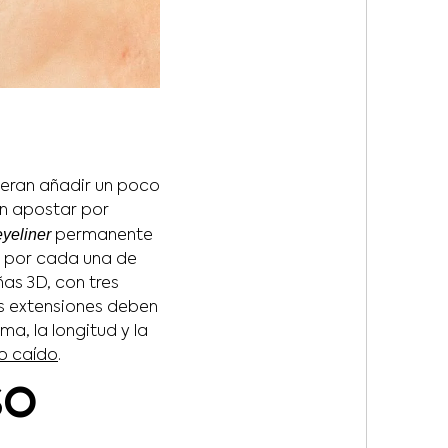
ieran añadir un poco
n apostar por
eyeliner
permanente
n por cada una de
as 3D, con tres
as extensiones deben
ma, la longitud y la
o caído
.
SO