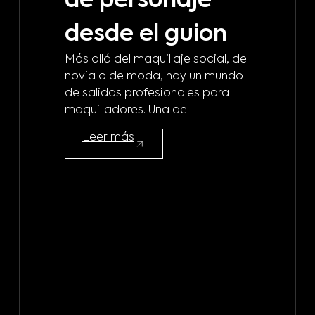
de personaje
m
desde el guion
b
Más allá del maquillaje social, de
d
novia o de moda, hay un mundo
de salidas profesionales para
m
maquilladores. Una de
¿A 
Leer más
mod
maq
mod