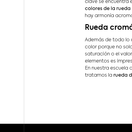
clave se encuentra 
colores de la rued
hay armonía acromá
Rueda cromát
Además de todo lo a
color porque no sol
saturación o el valor
elementos es impres
En nuestra escuela 
tratamos la
rueda de