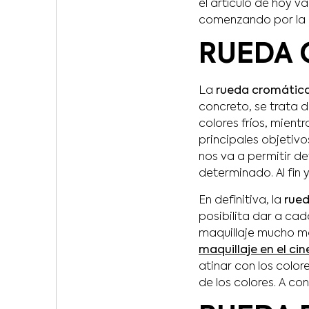
el artículo de hoy 
comenzando por la
RUEDA 
La
rueda cromática 
concreto, se trata 
colores fríos, mient
principales objetiv
nos va a permitir de
determinado. Al fin 
En definitiva, la
rued
posibilita dar a ca
maquillaje mucho má
maquillaje en el cin
atinar con los colo
de los colores. A co