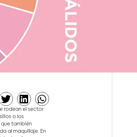
e rodean el sector
ilios o los
e que también
da al maquillaje. En