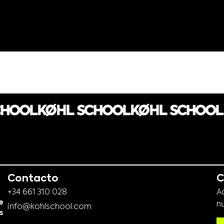
Contacto
C
+34 661 310 028
A
e
n
info@kohlschool.com
s