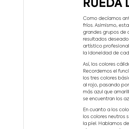
RUEDA 
Como decíamos ant
fríos. Asimismo, est
grandes grupos de 
resultados deseados.
artístico profesion
la idoneidad de cada
Así, los colores cál
Recordemos el funci
los tres colores bási
al rojo, pasando por 
más azul que amarill
se encuentran los az
En cuanto a los colo
los colores neutros
la piel. Hablamos d