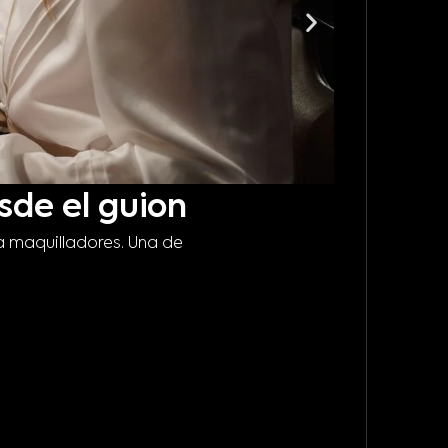
sde el guion
Cómo
a maquilladores. Una de
mod
¿A quién d
Leer m