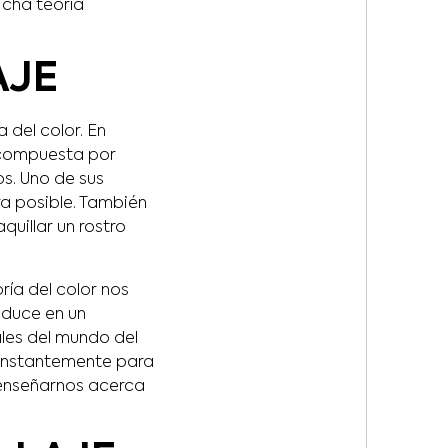
icha teoría
AJE
 del color. En
 compuesta por
s. Uno de sus
ra posible. También
uillar un rostro
ía del color nos
aduce en un
les del mundo del
 constantemente para
e enseñarnos acerca