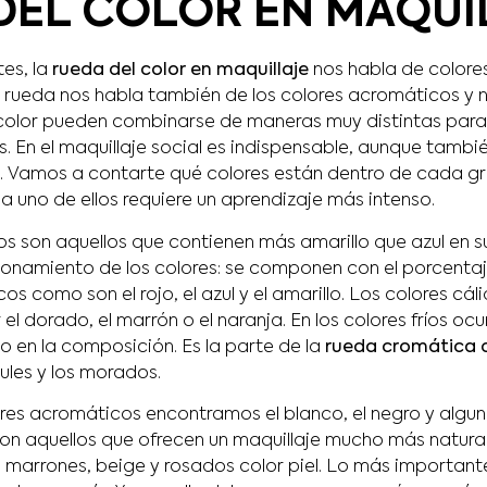
DEL COLOR EN MAQUI
es, la
rueda del color en maquillaje
nos habla de colores
a rueda nos habla también de los colores acromáticos y n
color pueden combinarse de maneras muy distintas para
 En el maquillaje social es indispensable, aunque tambié
al. Vamos a contarte qué colores están dentro de cada g
 uno de ellos requiere un aprendizaje más intenso.
idos son aquellos que contienen más amarillo que azul en 
onamiento de los colores: se componen con el porcenta
cos como son el rojo, el azul y el amarillo. Los colores cál
el dorado, el marrón o el naranja. En los colores fríos ocu
o en la composición. Es la parte de la
rueda cromática d
ules y los morados.
res acromáticos encontramos el blanco, el negro y alguno
 son aquellos que ofrecen un maquillaje mucho más natur
e marrones, beige y rosados color piel. Lo más important