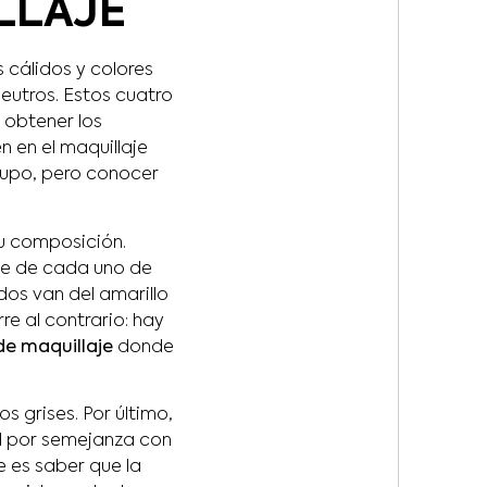
LLAJE
 cálidos y colores
eutros. Estos cuatro
 obtener los
n en el maquillaje
rupo, pero conocer
su composición.
je de cada uno de
idos van del amarillo
rre al contrario: hay
e maquillaje
donde
s grises. Por último,
al por semejanza con
e es saber que la