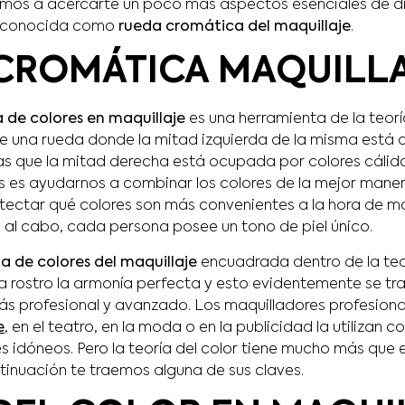
vamos a acercarte un poco más aspectos esenciales de d
 conocida como
rueda cromática del maquillaje
.
CROMÁTICA MAQUILL
de colores en maquillaje
es una herramienta de la teoría
de una rueda donde la mitad izquierda de la misma está
ras que la mitad derecha está ocupada por colores cálido
os es ayudarnos a combinar los colores de la mejor mane
tectar qué colores son más convenientes a la hora de maq
y al cabo, cada persona posee un tono de piel único.
a de colores del maquillaje
encuadrada dentro de la teor
da rostro la armonía perfecta y esto evidentemente se tr
s profesional y avanzado. Los maquilladores profesiona
e
, en el teatro, en la moda o en la publicidad la utilizan
res idóneos. Pero la teoría del color tiene mucho más qu
ntinuación te traemos alguna de sus claves.