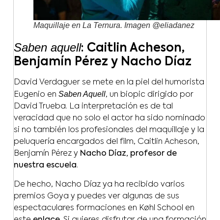
Maquillaje en La Ternura. Imagen @eliadanez
Saben aquell
: Caitlin Acheson,
Benjamín Pérez y Nacho Díaz
David Verdaguer se mete en la piel del humorista
Saben Aquell
Eugenio en
, un biopic dirigido por
David Trueba. La interpretación es de tal
veracidad que no solo el actor ha sido nominado
si no también los profesionales del maquillaje y la
peluquería encargados del film, Caitlin Acheson,
Benjamín Pérez y
Nacho Díaz, profesor de
nuestra escuela
.
De hecho, Nacho Díaz ya ha recibido varios
premios Goya y puedes ver algunas de sus
espectaculares formaciones en Køhl School en
este
enlace
. Si quieres disfrutar de una formación