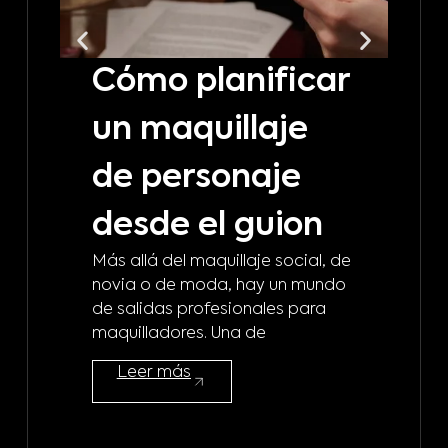
Cómo planificar
C
un maquillaje
t
de personaje
m
desde el guion
b
Más allá del maquillaje social, de
d
novia o de moda, hay un mundo
de salidas profesionales para
m
maquilladores. Una de
¿A 
Leer más
mod
maq
mod