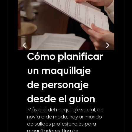
Cómo planificar
C
un maquillaje
t
de personaje
m
desde el guion
b
Más allá del maquillaje social, de
d
novia o de moda, hay un mundo
de salidas profesionales para
m
maquilladores. Una de