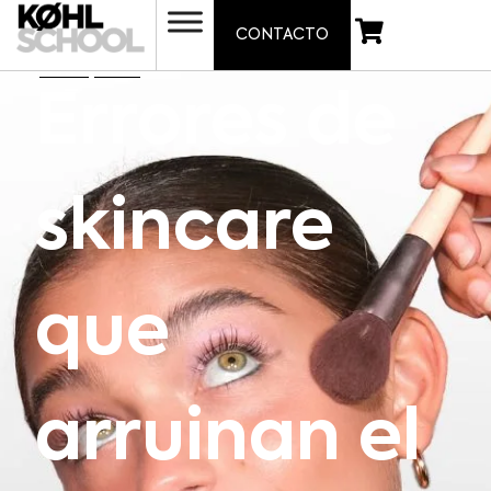
CONTACTO
junio 2, 2025
Errores de
skincare
que
arruinan el