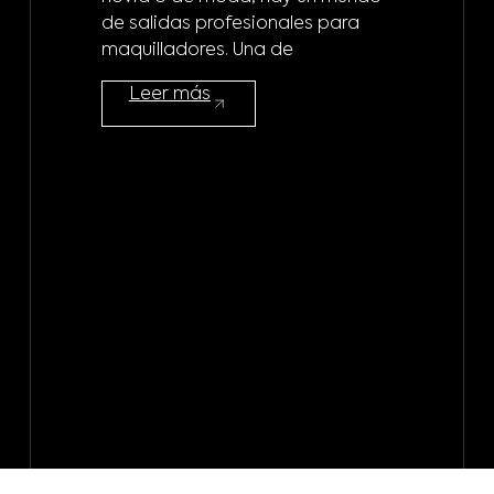
de salidas profesionales para
m
maquilladores. Una de
¿A 
Leer más
mod
maq
mod