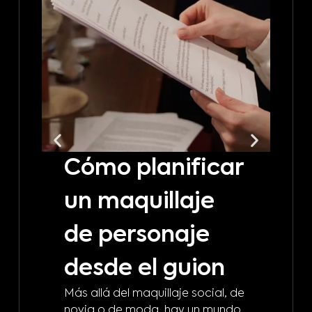
Cómo planificar
C
un maquillaje
t
de personaje
m
desde el guion
b
Más allá del maquillaje social, de
d
novia o de moda, hay un mundo