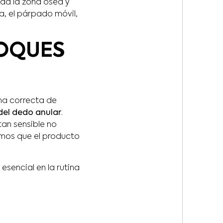
oda la zona ósea y
a, el párpado móvil,
TOQUES
ma correcta de
el dedo anular
.
tan sensible no
remos que el producto
sencial en la rutina