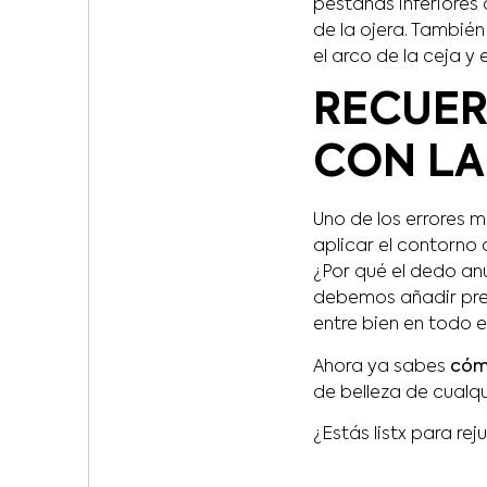
pestañas inferiores 
de la ojera. Tambié
el arco de la ceja y 
RECUER
CON LA
Uno de los errores 
aplicar el contorno
¿Por qué el dedo anu
debemos añadir presi
entre bien en todo e
Ahora ya sabes
cóm
de belleza de cualqu
¿Estás listx para rej