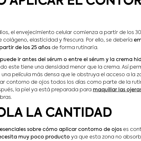
 APLICAR EL CONTO
s, el envejecimiento celular comienza a partir de los 30
e colágeno, elasticidad y frescura. Por ello, se debería
emp
artir de los 25 años
de forma rutinaria.
 puede ir antes del sérum o entre el sérum y la crema h
o este tiene una densidad menor que la crema. Así per
 una película más densa que le obstruya el acceso a la z
zar contorno de ojos todos los días como parte de la rut
pués, la piel ya está preparada para
maquillar las ojera
bras.
LA LA CANTIDAD
 esenciales sobre cómo aplicar contorno de ojos
es cont
ecesita muy poco producto
ya que esta zona no absorb