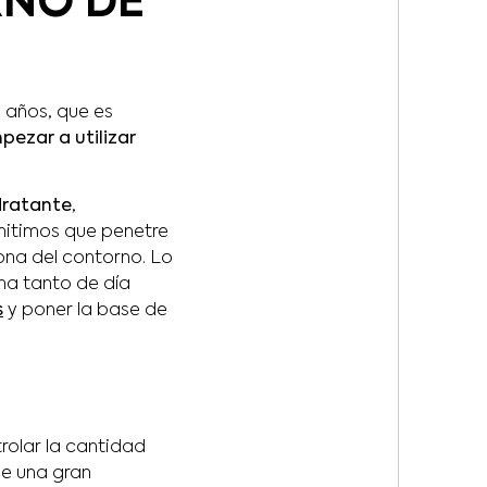
RNO DE
 años, que es
ezar a utilizar
idratante
,
mitimos que penetre
ona del contorno. Lo
ina tanto de día
s
y poner la base de
rolar la cantidad
e una gran