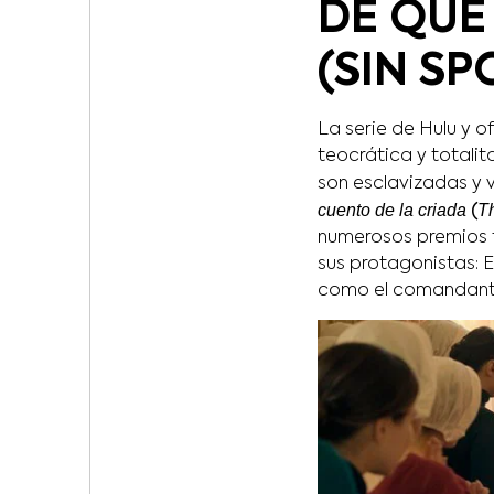
DE QUÉ
(SIN SP
La serie de Hulu y 
teocrática y totalita
son esclavizadas y v
cuento de la criada
T
(
numerosos premios t
sus protagonistas: 
como el comandante 