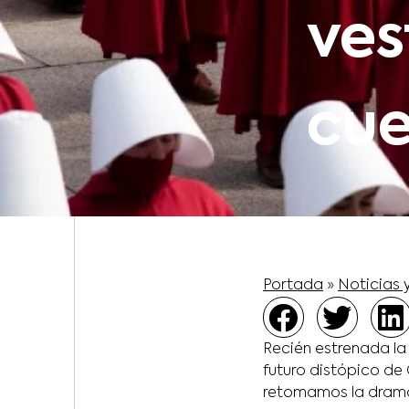
ves
cue
Portada
»
Noticias 
Recién estrenada l
futuro distópico de 
retomamos la dramát