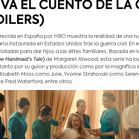
 VA EL CUENTO DE LA 
OILERS)
ofrecida en España por HBO muestra la realidad de una n
ria instaurada en Estados Unidos tras la guerra civil. En el
ioladas para dar hijos a las élites familiares. Basada en 
he Handmaid’s Tale
)
de Margaret Atwood, esta serie ha lo
anto por su guion y producción como por la magnífica i
Elisabeth Moss como June, Yvonne Strahovski como Seren
Fred Waterford, entre otros.