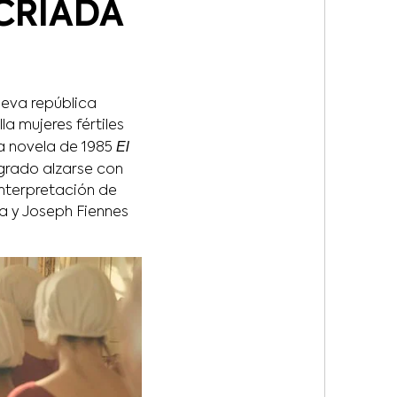
CRIADA
ueva república
la mujeres fértiles
El
la novela de 1985
grado alzarse con
nterpretación de
a y Joseph Fiennes