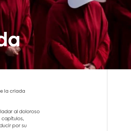
ada
de la criada
sladar al doloroso
 capítulos,
ucir por su