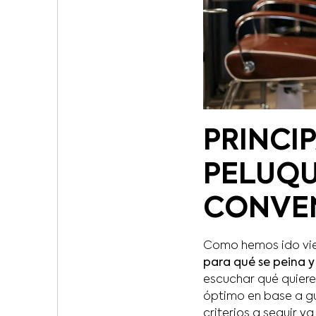
PRINCI
PELUQU
CONVE
Como hemos ido viend
para qué se peina y
escuchar qué quiere
óptimo en base a gu
criterios a seguir y