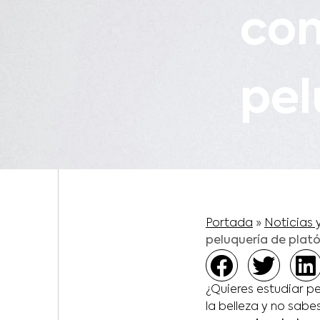
con
pel
Portada
»
Noticias 
peluquería de plat
¿Quieres estudiar p
la belleza y no sab