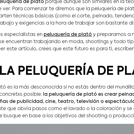
eluquería de plató
porque aunque son similares en la teor
 ver. Para comenzar te diremos que la peluquería de plat
ten técnicas básicas (como el corte, peinado, tendenci
rabajo y exigencias a la hora de trabajar son bastante di
s especialistas en
peluquería de plató
y preparamos a n
 se encuentran trabajando en moda, shootings y todo tip
eer este artículo, crees que este futuro es para ti, escrí
 LA PELUQUERÍA DE P
ató es la más desconocida si no estás dentro del mundill
concretxs posible:
la peluquería de plató es crear peina
 de publicidad, cine, teatro, televisión o espectácul
ente que obvia pasos como el lavado o la coloración y se 
se busque en base a los objetivos del shooting o producc