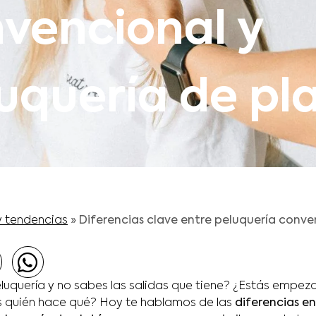
vencional y
uquería de pl
y tendencias
»
Diferencias clave entre peluquería conve
ó
eluquería y no sabes las salidas que tiene? ¿Estás empez
es quién hace qué? Hoy te hablamos de las
diferencias en