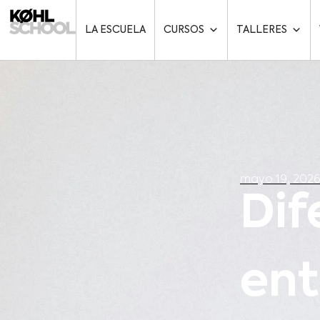
LA ESCUELA
CURSOS
TALLERES
mayo 19, 202
Dif
ent