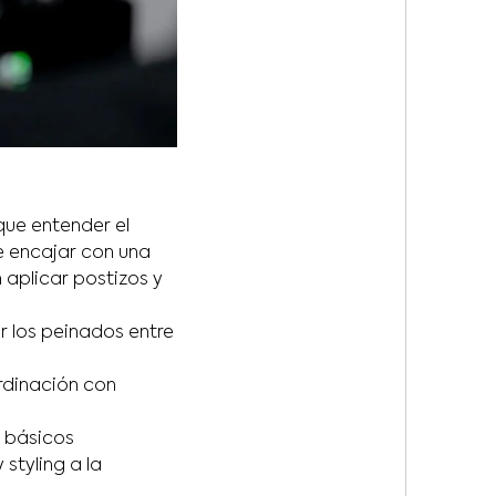
que entender el
que encajar con una
aplicar postizos y
r los peinados entre
rdinación con
 básicos
 styling a la