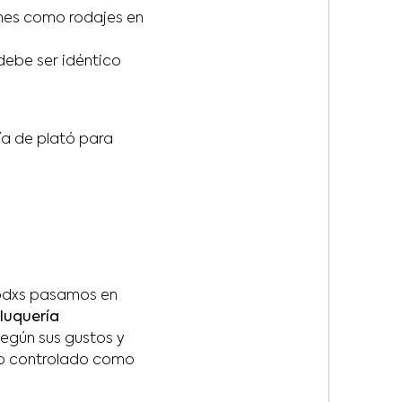
ones como rodajes en
debe ser idéntico
ía de plató para
todxs pasamos en
eluquería
egún sus gustos y
orno controlado como