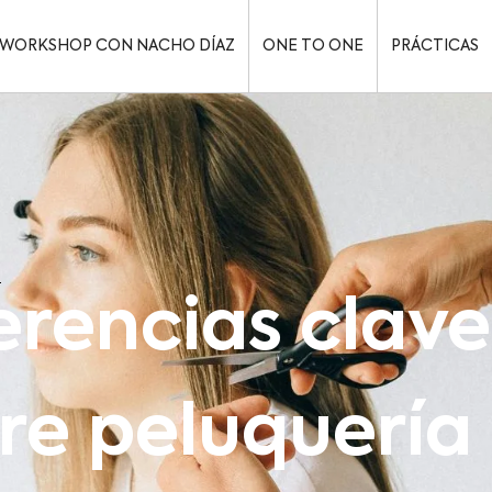
WORKSHOP CON NACHO DÍAZ
ONE TO ONE
PRÁCTICAS
6
erencias clave
re peluquería