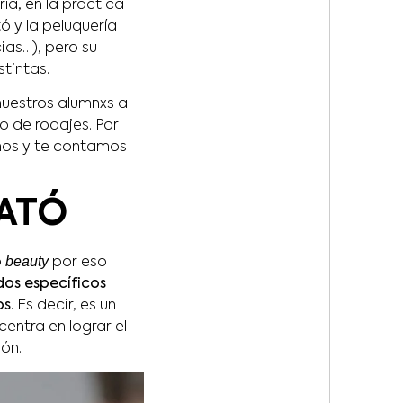
ía, en la práctica
ó y la peluquería
as…), pero su
stintas.
uestros alumnxs a
o de rodajes. Por
benos y te contamos
LATÓ
beauty
o
por eso
dos específicos
os
. Es decir, es un
centra en lograr el
ión.