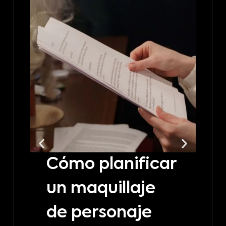
Cómo planificar
C
un maquillaje
t
de personaje
m