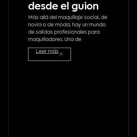
desde el guion
b
Más allá del maquillaje social, de
d
novia o de moda, hay un mundo
de salidas profesionales para
m
maquilladores. Una de
¿A 
Leer más
mod
maq
mod