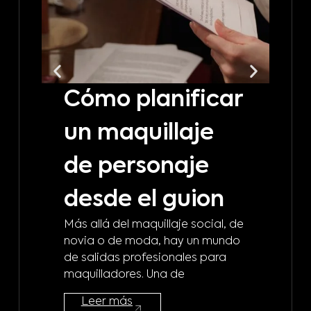
Cómo planificar
C
un maquillaje
t
de personaje
m
desde el guion
b
Más allá del maquillaje social, de
d
novia o de moda, hay un mundo
de salidas profesionales para
m
maquilladores. Una de
¿A 
Leer más
mod