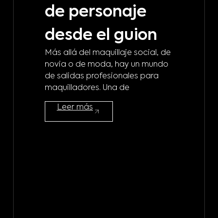
de personaje
m
desde el guion
b
Más allá del maquillaje social, de
d
novia o de moda, hay un mundo
de salidas profesionales para
m
maquilladores. Una de
¿A 
Leer más
mod
maq
mod