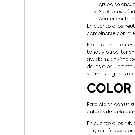
grupo se encue
Subtonos cálid
Aquí encontra
En cuanto a los neutr
combinarse con much
No obstante, antes
tonos y otros, tene
ayuda muchísimo per
de los ojos, un tint
veamos algunas re
COLOR 
Para pieles con un 
c
olores de pelo que
En cuanto a los rubio
muy armónicos con la