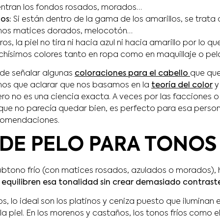
ntran los fondos rosados, morados…
os:
Si están dentro de la gama de los amarillos, se trata 
mos matices dorados, melocotón…
os, la piel no tira ni hacia azul ni hacia amarillo por lo 
ísimos colores tanto en ropa como en maquillaje o pel
 de señalar algunas
coloraciones para el cabello
que que
mos que aclarar que nos basamos en la
teoría del color
y
o no es una ciencia exacta. A veces por las facciones o 
e que no parecía quedar bien, es perfecto para esa perso
comendaciones.
DE PELO PARA TONOS
subtono frío (con matices rosados, azulados o morados),
 equilibren esa tonalidad sin crear demasiado contrast
s, lo ideal son los platinos y ceniza puesto que iluminan el
 piel. En los morenos y castaños, los tonos fríos como e