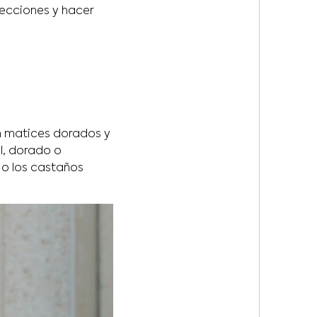
fecciones y hacer
 matices dorados y
el, dorado o
 o los castaños