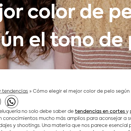
or color de pe
ún el tono de 
y tendencias
»
Cómo elegir el mejor color de pelo según 
peluquería no solo debe saber de
tendencias en cortes
y 
n conocimientos mucho más amplios para aconsejar a su
dajes y shootings. Una materia que nos parece esencial 