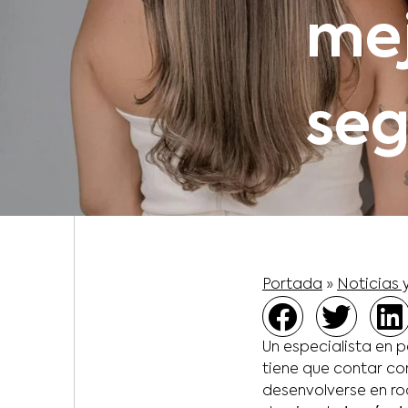
mej
seg
Portada
»
Noticias 
Un especialista en 
tiene que contar co
desenvolverse en ro