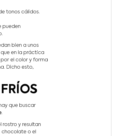
de tonos cálidos.
que pueden
o.
dan bien a unos
 que en la práctica
por el color y forma
na. Dicho esto,
 FRÍOS
 hay que buscar
e
.
 rostro y resultan
l chocolate o el