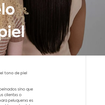
lo
piel
el tono de piel
peinados sino que
s clientxs o
para peluquerxs es