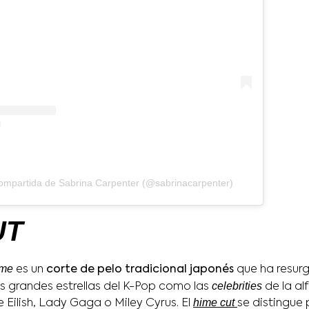
ompartida de Sabrina Carpenter (@sabrinacarpenter)
UT
ime
es un
corte de pelo tradicional japonés
que ha resurg
celebrities
as grandes estrellas del K-Pop como las
de la al
hime cut
e Eilish, Lady Gaga o Miley Cyrus. El
se distingue 