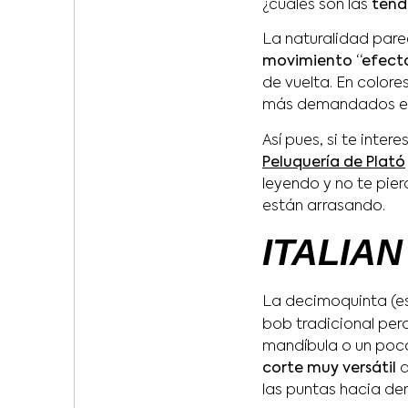
¿cuáles son las
tend
La naturalidad pare
movimiento “efect
de vuelta. En colore
más demandados en 
Así pues, si te inte
Peluquería de Plató
leyendo y no te pie
están arrasando.
ITALIA
La decimoquinta (es 
bob tradicional per
mandíbula o un poco
corte muy versátil
q
las puntas hacia den