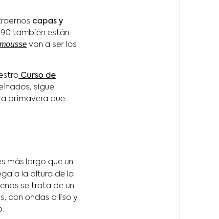
 traernos
capas y
os 90 también están
 mousse
van a ser los
estro
Curso de
einados, sigue
ara primavera que
es más largo que un
ega a la altura de la
enas se trata de un
 con ondas o liso y
o.