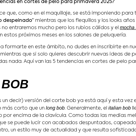
encias en cortes de pelo para primavera 2025?
ce que, como en el maquillaje, se está imponiendo para
o despeinado”
mientras que los flequillos y los looks añ
mocha
s no entraremos mucho pero los rubios cálidos y el
estos próximos meses en los salones de peluquería.
resa formarte en este ámbito, no dudes en inscribirte en nu
mientras que si solo quieres descubrir nuevas ideas de p
rdas nada. Aquí van las 5 tendencias en cortes de pelo p
N BOB
un decir) versión del corte bob ya está aquí y esta vez 
long bob
italian bob
o más corto que un
. Generalmente, el
ll
 por encima de la clavícula. Como todas las medias mel
ue se puede lucir con acabados despuntados, capeados,
tro, un estilo muy de actualidad y que resulta sofisticad