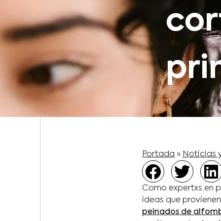
cor
pr
Portada
»
Noticias 
Como expertxs en pe
ideas que provienen
peinados de alfombr