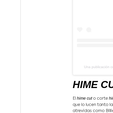
Una publicación c
HIME C
hime cut
h
El
o corte
que lo lucen tanto l
atrevidas como Billi