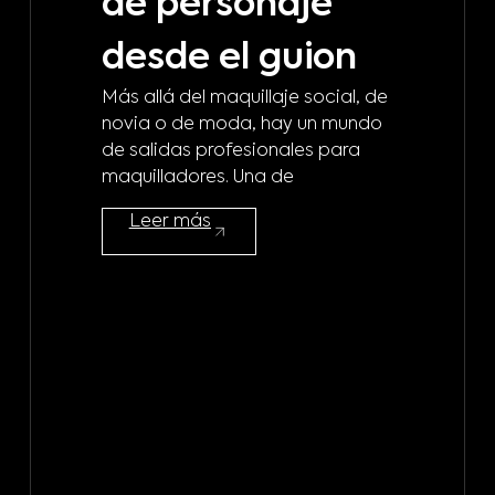
de personaje
m
desde el guion
b
Más allá del maquillaje social, de
d
novia o de moda, hay un mundo
de salidas profesionales para
m
maquilladores. Una de
¿A 
Leer más
mod
maq
mod