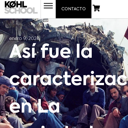
CONTACTO
enero 9, 2024
Así fue la
caracterizac
en La