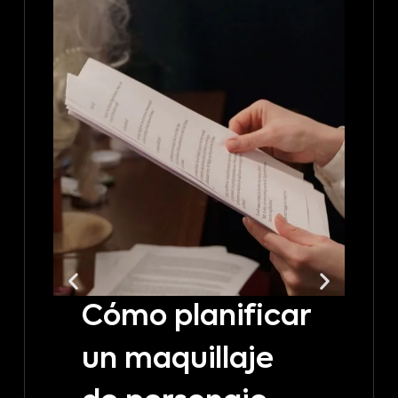
Cómo planificar
C
un maquillaje
t