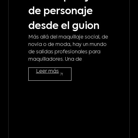
de personaje
m
desde el guion
b
Más allá del maquillaje social, de
d
novia o de moda, hay un mundo
de salidas profesionales para
m
maquilladores. Una de
¿A 
Leer más
mod
maq
mod