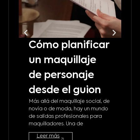
Cómo planificar
C
un maquillaje
t
de personaje
m
desde el guion
b
Más allá del maquillaje social, de
d
novia o de moda, hay un mundo
de salidas profesionales para
m
maquilladores. Una de
¿A 
Leer más
mod