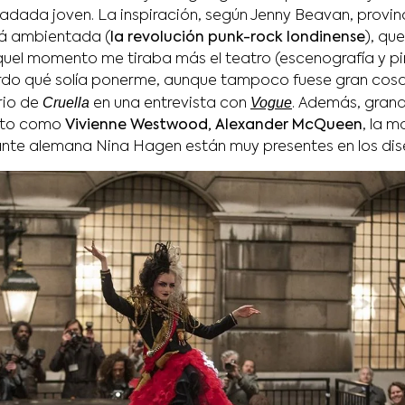
iadada joven. La inspiración, según Jenny Beavan, provin
tá ambientada (
la revolución punk-rock londinense
), que
 aquel momento me tiraba más el teatro (escenografía y p
rdo qué solía ponerme, aunque tampoco fuese gran cosa.
Cruella
Vogue
rio de
en una entrevista con
. Además, gran
nto como
Vivienne Westwood, Alexander McQueen
, la 
nte alemana Nina Hagen están muy presentes en los dis