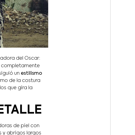
nadora del Oscar:
s completamente
siguió un
estilismo
ismo de la costura
os que gira la
ETALLE
doras de piel con
s y abrigos largos