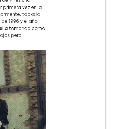
 de Vil es una
 primera vez en la
ormente, todxs la
 de 1996 y el año
ella
tomando como
rojos pero