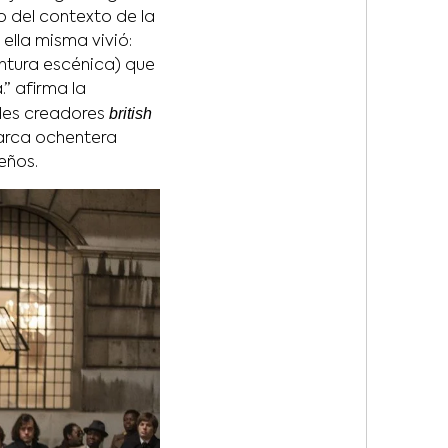
o del contexto de la
 ella misma vivió:
intura escénica) que
” afirma la
british
des creadores
marca ochentera
eños.