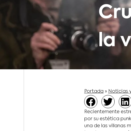
Cru
la 
Portada
»
Noticias 
Recientemente estr
por su estética punk
una de las villanas