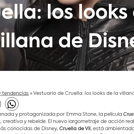
ella: los looks
villana de Disn
y tendencias
»
Vestuario de Cruella: los looks de la villa
Crue
enada y protagonizada por Emma Stone, la película
, creativa y rebelde. El nuevo largometraje de acción real
 más conocidas de Disney,
Cruella de Vil
, está ambientado