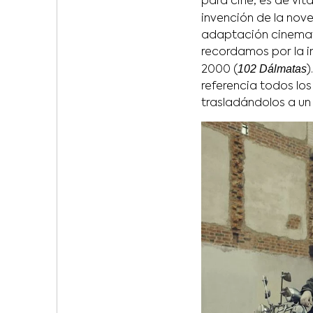
para cine, es de vit
invención de la nov
adaptación cinemato
recordamos por la in
102 Dálmatas
2000 (
)
referencia todos los
trasladándolos a un