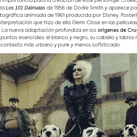
al importancia para la creación de este personaje. Cruella
Los 101 Dálmatas
ela
de 1956 de Dodie Smith y aparece por
gráfica animada de 1961 producida por Disney. Posteri
terpretación que hizo de ella Glenn Close en las películas
. La nueva adaptación profundiza en los
orígenes de Cru
 puntos esenciales: el blanco y negro, su cabello y labios 
 contexto más urbano y punk y menos sofisticado.