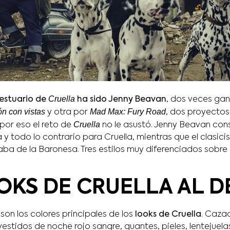
Cruella
estuario de
ha sido Jenny Beavan
, dos veces ga
ón con vistas
Mad Max: Fury Road
y otra por
, dos proyecto
Cruella
por eso el reto de
no le asustó. Jenny Beavan con
a y todo lo contrario para Cruella, mientras que el clasic
a de la Baronesa. Tres estilos muy diferenciados sobre l
OKS DE CRUELLA AL D
son los colores principales de los
looks de Cruella
. Caza
stidos de noche rojo sangre, guantes, pieles, lentejuela