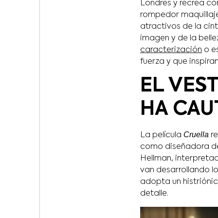
Londres y recrea cóm
rompedor maquillaje
atractivos de la cin
imagen y de la belle
caracterización
o es
fuerza y que inspira
EL VES
HA CAU
Cruella
La película
re
como diseñadora de 
Hellman, interpreta
van desarrollando lo
adopta un histriónic
detalle.