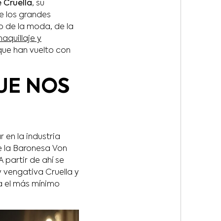
 Cruella
, su
e los grandes
do de la moda, de la
aquillaje y
 que han vuelto con
UE NOS
 en la industria
e la Baronesa Von
partir de ahí se
y vengativa Cruella y
a el más mínimo