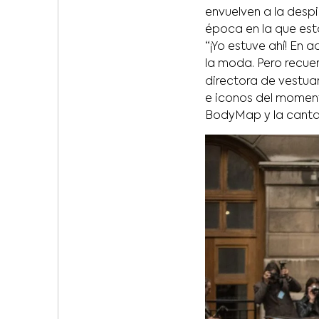
envuelven a la desp
época en la que es
“¡Yo estuve ahí! En
la moda. Pero recue
directora de vestua
e iconos del mome
BodyMap y la canta