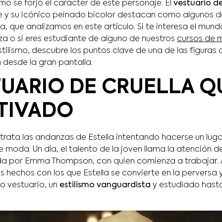
o se forjó el carácter de este personaje. El
vestuario de
 y su icónico peinado bicolor destacan como algunos d
ta, que analizamos en este artículo. Si te interesa el mun
za o si eres estudiante de alguno de nuestros
cursos de m
tilismo, descubre los puntos clave de una de las figuras
n desde la gran pantalla.
TUARIO DE CRUELLA Q
TIVADO
trata las andanzas de Estella intentando hacerse un lugar
moda. Un día, el talento de la joven llama la atención d
da por Emma Thompson, con quien comienza a trabajar. A 
s hechos con los que Estella se convierte en la perversa 
o vestuario, un
estilismo vanguardista
y estudiado hast