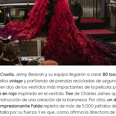
Cruella
e
, Jenny Beavan y su equipo llegaron a crear
80 loo
vintage
ellos
y partiendo de prendas recicladas de segun
en dos de los vestidos más impactantes de la película: p
Tree
 en rojo
inspirado en el vestido
de Charles James qu
nstrucción de una creación de la baronesa. Por otro,
un d
 impresionante falda
repleta de más de 5.000 pétalos de
alla por su fuerza. Y es que, como afirma la directora de 