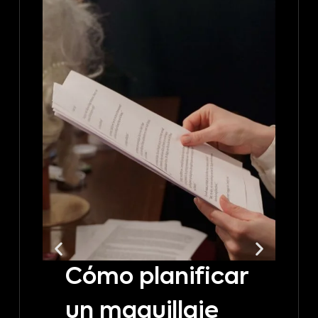
Cómo planificar
C
un maquillaje
t