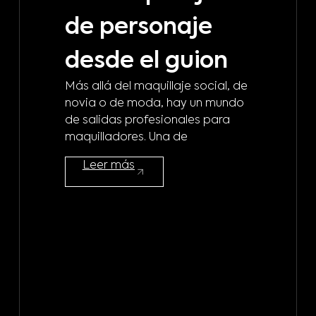
de personaje
m
desde el guion
b
Más allá del maquillaje social, de
d
novia o de moda, hay un mundo
de salidas profesionales para
m
maquilladores. Una de
¿A 
Leer más
mod
maq
mod