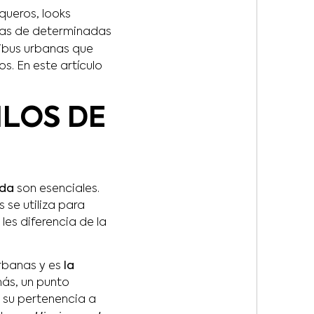
oqueros, looks
das de determinadas
ribus urbanas que
os. En este artículo
ILOS DE
ida
son esenciales.
 se utiliza para
es diferencia de la
 urbanas y es
la
más, un punto
e su pertenencia a