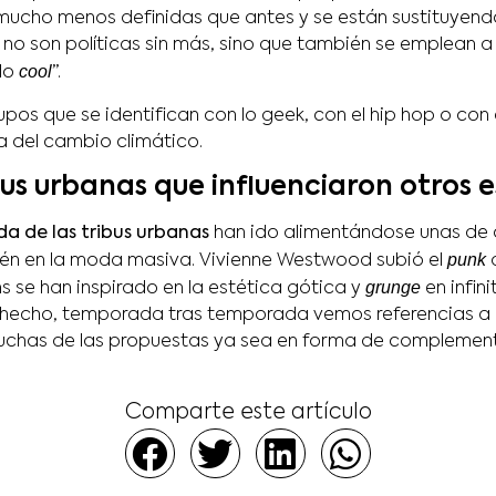
 mucho menos definidas que antes y se están sustituyendo
 no son políticas sin más, sino que también se emplean a
cool
 lo
”.
pos que se identifican con lo geek, con el hip hop o con
a del cambio climático.
us urbanas que influenciaron otros es
a de las tribus urbanas
han ido alimentándose unas de o
punk
én en la moda masiva. Vivienne Westwood subió el
a
grunge
s se han inspirado en la estética gótica y
en infin
 hecho, temporada tras temporada vemos referencias a 
muchas de las propuestas ya sea en forma de compleme
Comparte este artículo