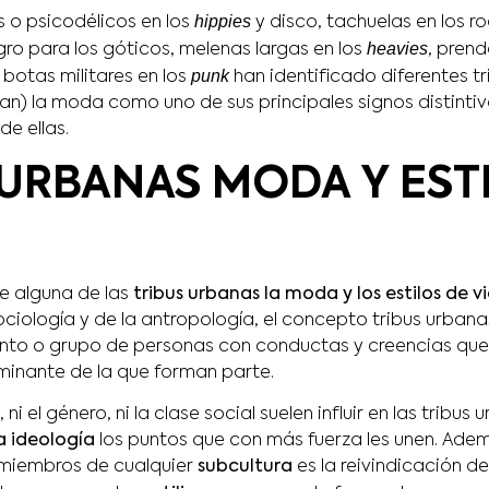
hippies
 o psicodélicos en los
y disco, tachuelas en los r
heavies
ro para los góticos, melenas largas en los
, pren
punk
botas militares en los
han identificado diferentes t
izan) la moda como uno de sus principales signos distintiv
e ellas.
 URBANAS MODA Y EST
e alguna de las
tribus urbanas la moda y los estilos de v
ociología y de la antropología, el concepto tribus urbanas
unto o grupo de personas con conductas y creencias que l
minante de la que forman parte.
, ni el género, ni la clase social suelen influir en las tribus
a ideología
los puntos que con más fuerza les unen. Ade
 miembros de cualquier
subcultura
es la reivindicación d