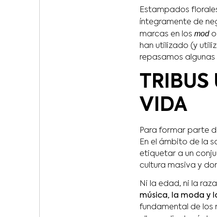
Estampados florales
íntegramente de neg
mod
marcas en los
o 
han utilizado (y util
repasamos algunas d
TRIBUS
VIDA
Para formar parte d
En el ámbito de la s
etiquetar a un conj
cultura masiva y do
Ni la edad, ni la raza
música, la moda y l
fundamental de los