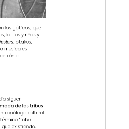
n los góticos, que
s, labios y uñas y
ipsters
, otakus,
 la música es
cen única.
día siguen
moda de las tribus
antropólogo cultural
l término ‘tribu
gue existiendo.