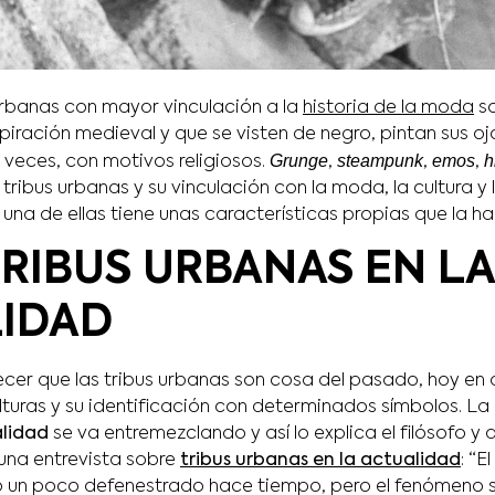
 urbanas con mayor vinculación a la
historia de la moda
so
spiración medieval y que se visten de negro, pintan sus ojo
Grunge
steampunk
emos
h
 veces, con motivos religiosos.
,
,
,
e tribus urbanas y su vinculación con la moda, la cultura y
una de ellas tiene unas características propias que la ha
RIBUS URBANAS EN LA
IDAD
cer que las tribus urbanas son cosa del pasado, hoy en 
lturas y su identificación con determinados símbolos. La
alidad
se va entremezclando y así lo explica el filósofo y 
una entrevista sobre
tribus urbanas en la actualidad
: “E
 un poco defenestrado hace tiempo, pero el fenómeno si