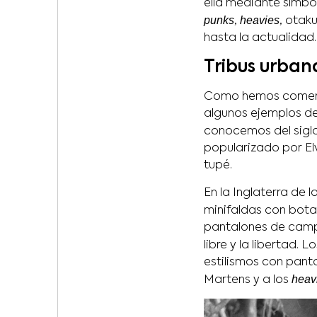
ella mediante símbo
punks
heavies
,
, otak
hasta la actualidad.
Tribus urban
Como hemos comen
algunos ejemplos de
conocemos del siglo
popularizado por Elv
tupé.
En la Inglaterra de l
minifaldas con botas
pantalones de campa
libre y la libertad. L
estilismos con pantal
heav
Martens y a los