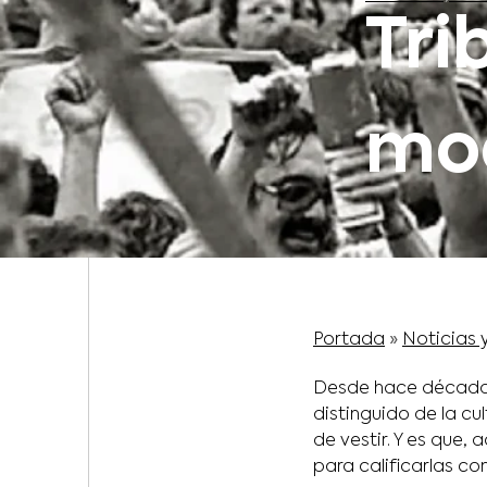
Tri
mo
Portada
»
Noticias 
Desde hace década
distinguido de la cu
de vestir. Y es que,
para calificarlas com