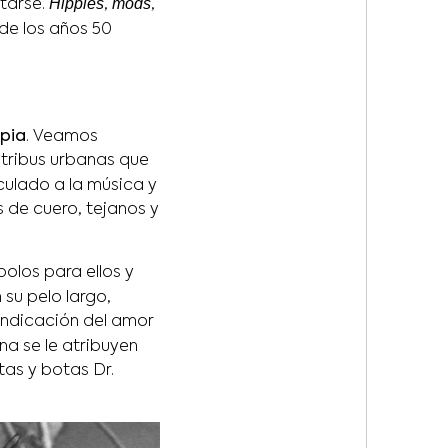
Hippies
mods
tarse.
,
,
de los años 50
opia
. Veamos
 tribus urbanas que
nculado a la música y
s de cuero, tejanos y
polos para ellos y
su pelo largo,
indicación del amor
na se le atribuyen
tas y botas Dr.