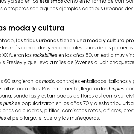
los ya sea en los
estilismos
como en la forma de compor
us o traperos son algunos ejemplos de tribus urbanas des
as moda y cultura
tado,
las tribus urbanas tienen una moda y cultura pr
 las más conocidas y reconocibles. Unas de las primeras
rockabillies
 XX fueron los
en los años 50, un estilo muy vi
is Presley y que llevó a miles de jóvenes a lucir chaqueta
mods
os 60 surgieron los
, con trajes entallados italianos y 
hippies
 altas para ellas. Posteriormente, llegaron los
con 
na, sandalias y estampados de flores así como su reiv
punk
os
se popularizaron en los años 70 y a esta tribu urba
ones de cuadros, pitillos, camisetas rotas, alfileres, cres
ies
el pelo largo, el cuero y las muñequeras.