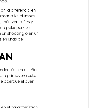
ndo.
n la diferencia en
mar a lxs alumnxs
 más versátiles y
r o peluquerx te
 un shooting o en un
 en uñas del
SAN
endencias en diseños
 la primavera está
se acerque el buen
en el característico