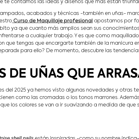
e te contamos las ideas y diseños que más están triunfa
tampados, acabados y técnicas -también en uñas- marca
uestro
Curso de Maquillaje profesional
apostamos por for
ito ya que cuanto más amplios sean sus conocimientos,
frentarse a cualquier trabajo. Y es que como maquillado
n que tengas que encargarte también de la manicura en
reparadx para ello? De momento, descubre las tendencias
S DE UÑAS QUE ARRA
es del 2025 ya hemos visto algunas novedades y otras t
tienen como las cromadas o los tonos marrones. Además,
que los colores se van a ir suavizando a medida de que 
toise shell nails
están inspiradas -como su nombre indica- 