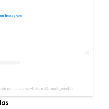
 en Instagram
ción compartida de AK.Nails (@aknails_aurelie)
das