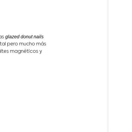
glazed donut nails
las
istal pero mucho más
altes magnéticos y