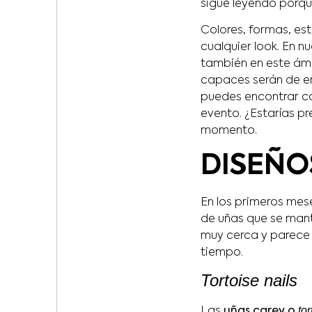
sigue leyendo porqu
Colores, formas, es
cualquier look. En n
también en este ámb
capaces serán de en
puedes encontrar co
evento. ¿Estarías p
momento.
DISEÑO
En los primeros mes
de uñas que se man
muy cerca y parece 
tiempo.
Tortoise nails
tor
Las
uñas carey o