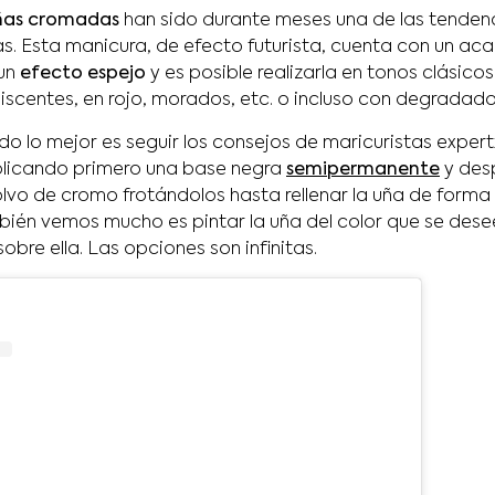
ñas cromadas
han sido durante meses una de las tenden
as. Esta manicura, de efecto futurista, cuenta con un a
 un
efecto espejo
y es posible realizarla en tonos clásico
iscentes, en rojo, morados, etc. o incluso con degradado
ado lo mejor es seguir los consejos de maricuristas expe
plicando primero una base negra
semipermanente
y des
lvo de cromo frotándolos hasta rellenar la uña de forma
bién vemos mucho es pintar la uña del color que se dese
obre ella. Las opciones son infinitas.