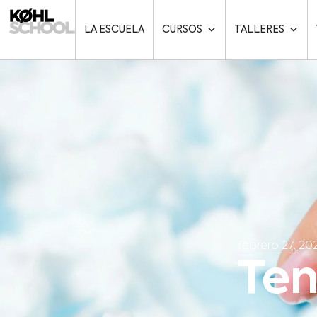
LA ESCUELA
CURSOS
TALLERES
febrero 27, 20
Ten