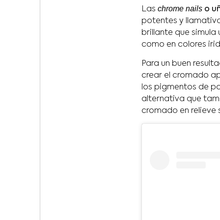
chrome nails
Las
o u
potentes y llamativ
brillante que simula
como en colores irid
Para un buen result
crear el cromado a
los pigmentos de po
alternativa que tam
cromado en relieve s