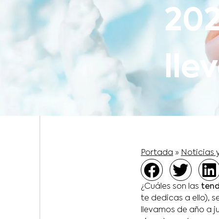
202
lle
Portada
»
Noticias 
¿Cuáles son las
tend
te dedicas a ello), 
llevamos de año a ju