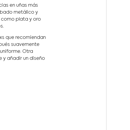
cias en uñas más
cabado metálico y
s como plata y oro
s.
rtxs que recomiendan
pués suavemente
 uniforme. Otra
e y añadir un diseño