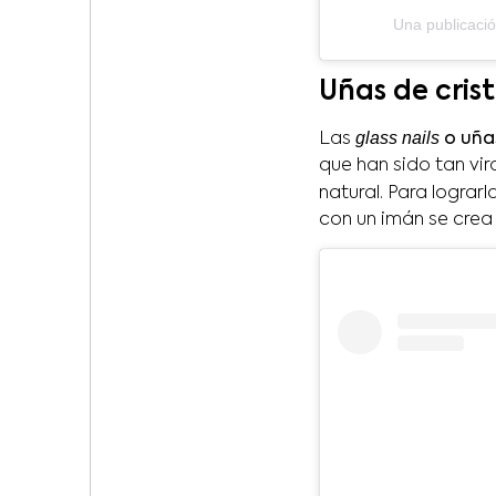
Una publicaci
Uñas de crist
glass nails
Las
o uñas
que han sido tan vir
natural. Para lograrla
con un imán se crea