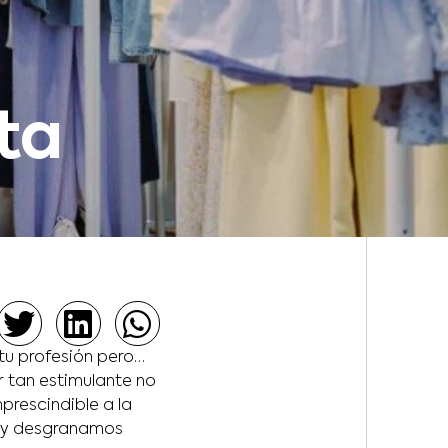
sta
tu profesión pero…
r tan estimulante no
prescindible a la
ta y desgranamos