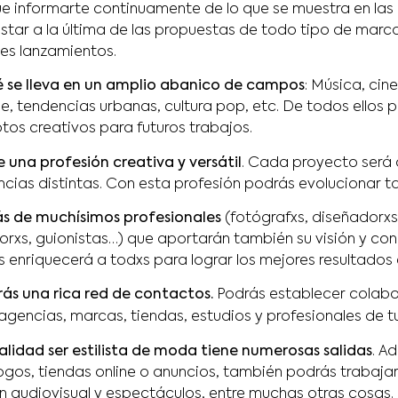
 informarte continuamente de lo que se muestra en las
star a la última de las propuestas de todo tipo de mar
tes lanzamientos.
é se lleva en un amplio abanico de campos
: Música, cine
je, tendencias urbanas, cultura pop, etc. De todos ellos
tos creativos para futuros trabajos.
 una profesión creativa y versátil
. Cada proyecto será 
encias distintas. Con esta profesión podrás evolucionar 
ás de muchísimos profesionales
(fotógrafxs, diseñadorxs
orxs, guionistas…) que aportarán también su visión y con
s enriquecerá a todxs para lograr los mejores resultados
ás una rica red de contactos.
Podrás establecer colabo
 agencias, marcas, tiendas, estudios y profesionales de 
alidad ser estilista de moda tiene numerosas salidas
. A
ogos, tiendas online o anuncios, también podrás trabajar 
n audiovisual y espectáculos, entre muchas otras cosas.