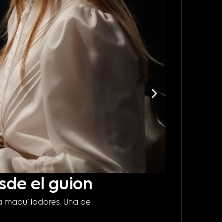
sde el guion
Cómo
a maquilladores. Una de
mod