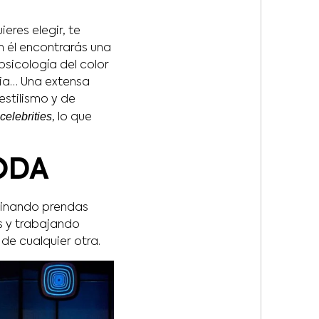
eres elegir, te
En él encontrarás una
sicología del color
ria… Una extensa
estilismo y de
celebrities
, lo que
ODA
dinando prendas
s y trabajando
de cualquier otra.