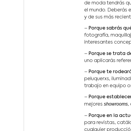
de moda tendrás que
el mundo. Deberás e
y de sus más recien
–
Porque sabrás qu
fotografía, maquilla
interesantes concep
–
Porque se trata de
uno aplicarás refer
–
Porque te rodear
peluquerxs, iluminad
trabajo en equipo o
–
Porque establecer
showrooms
mejores
,
–
Porque en la actu
para revistas, catál
cualquier producció