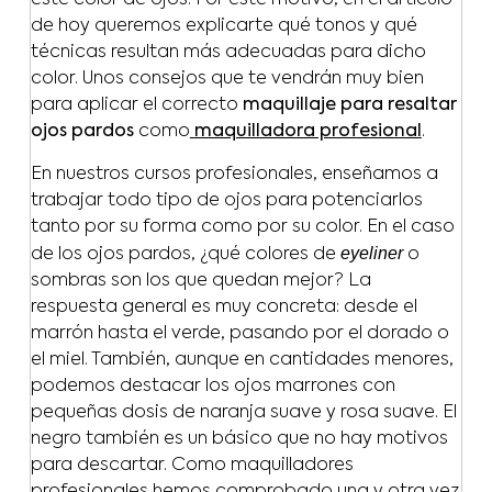
este color de ojos. Por este motivo, en el artículo
de hoy queremos explicarte qué tonos y qué
técnicas resultan más adecuadas para dicho
color. Unos consejos que te vendrán muy bien
para aplicar el correcto
maquillaje para resaltar
ojos pardos
como
maquilladora profesional
.
En nuestros cursos profesionales, enseñamos a
trabajar todo tipo de ojos para potenciarlos
tanto por su forma como por su color. En el caso
eyeliner
de los ojos pardos, ¿qué colores de
o
sombras son los que quedan mejor? La
respuesta general es muy concreta: desde el
marrón hasta el verde, pasando por el dorado o
el miel. También, aunque en cantidades menores,
podemos destacar los ojos marrones con
pequeñas dosis de naranja suave y rosa suave. El
negro también es un básico que no hay motivos
para descartar. Como maquilladores
profesionales hemos comprobado una y otra vez