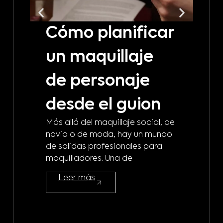
Cómo planificar
C
un maquillaje
t
de personaje
m
desde el guion
b
Más allá del maquillaje social, de
d
novia o de moda, hay un mundo
de salidas profesionales para
m
maquilladores. Una de
¿A 
Leer más
mod
maq
mod