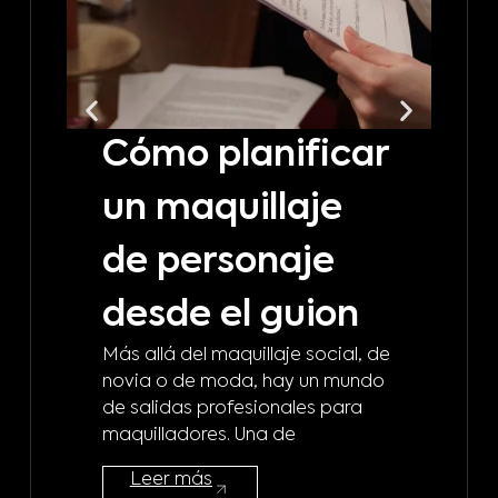
Cómo planificar
C
un maquillaje
t
de personaje
m
desde el guion
b
Más allá del maquillaje social, de
d
novia o de moda, hay un mundo
de salidas profesionales para
m
maquilladores. Una de
¿A 
Leer más
mod