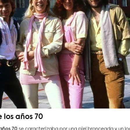
e los años 70
 años 70
se caracterizaba por una piel bronceada y un lo