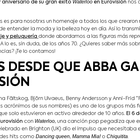
Waterloo
 aniversario de su gran éxito
en Eurovisión
nos 
ás es para nosotrxs un homenaje a todos los que crearon 
 entender la moda y la belleza hoy en día. Así lo transm
je y peluquería
donde abordamos a las figuras más repr
lo es, sin duda, de los años 70. ¿Quieres saber más sobr
ncias? ¡Te lo contamos!
S DESDE QUE ABBA G
SIÓN
 Fältskog, Björn Ulvaeus, Benny Andersson y Anni-Frid “
s acrónimos de sus nombres) es uno de los grupos más 
que solo estuvieron en activo alrededor de 10 años.
El 6 d
Waterloo
urovisión
con
, una canción pop pegadiza que 
celebrado en Brighton (UK) dio el impulso que necesitaba 
Dancing queen
Mamma Mia!
Chiquitita
ndes hits como
,
o
.