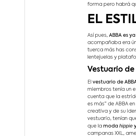
forma pero habrá qu
EL ESTI
Así pues,
ABBA es ya
acompañaba era úni
tuerca más has cons
lentejuelas y plataf
Vestuario de
El
vestuario de ABB
miembros tenía un es
cuenta que la estrid
es más” de ABBA en e
creativa y de su id
vestuario, tenían qu
hippie
que la
moda
y
campanas XXL, ameri