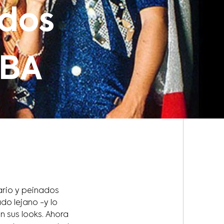
ados
BBA
ario y peinados
do lejano -y lo
 sus looks. Ahora