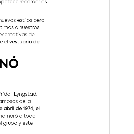
apetece recordarlos
nuevos estilos pero
itimos a nuestros
esentativas de
e el
vestuario de
ANÓ
Frida” Lyngstad,
famosos de la
e abril de 1974, el
enamoró a toda
el grupo y este