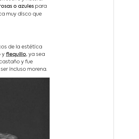
rosas o azules
para
ica muy disco que
cos de la estética
o
y
flequillo
, ya sea
 castaño y fue
ser incluso morena.