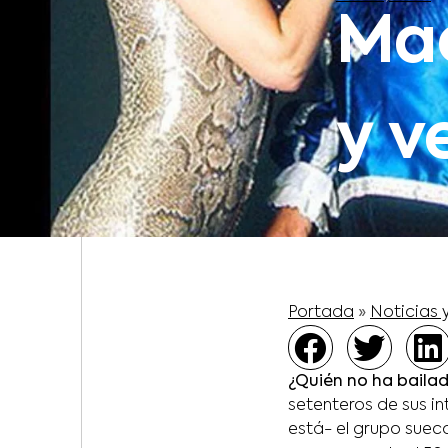
Maq
y v
Portada
»
Noticias 
¿Quién no ha baila
setenteros de sus i
está- el grupo suec