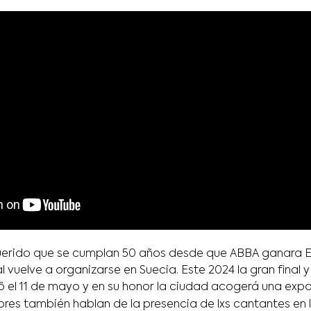
uerido que se cumplan 50 años desde que ABBA ganara E
al vuelve a organizarse en Suecia. Este 2024 la gran final 
 el 11 de mayo y en su honor la ciudad acogerá una expo
ores también hablan de la presencia de lxs cantantes en 