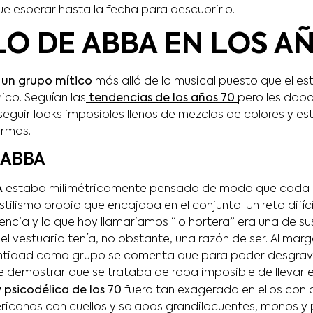
e esperar hasta la fecha para descubrirlo.
LO DE ABBA EN LOS A
 un grupo mítico
más allá de lo musical puesto que el est
co. Seguían las
tendencias de los años 70
pero les daba
eguir looks imposibles llenos de mezclas de colores y 
ormas.
 ABBA
A
estaba milimétricamente pensado de modo que cada 
tilismo propio que encajaba en el conjunto. Un reto difíc
encia y lo que hoy llamaríamos “lo hortera” era una de s
l vestuario tenía, no obstante, una razón de ser. Al mar
entidad como grupo se comenta que para poder desgrava
e demostrar que se trataba de ropa imposible de llevar en 
 psicodélica de los 70
fuera tan exagerada en ellos con 
canas con cuellos y solapas grandilocuentes, monos y p