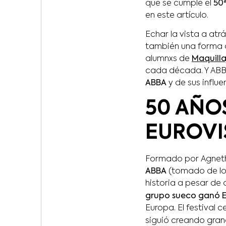
que se cumple el
50ª
en este artículo.
Echar la vista a atr
también una forma de
alumnxs de
Maquilla
cada década. Y ABBA 
ABBA
y de sus influe
50 AÑO
EUROVI
Formado por Agnetha
ABBA
(tomado de lo
historia a pesar de 
grupo sueco ganó E
Europa. El festival 
siguió creando gra