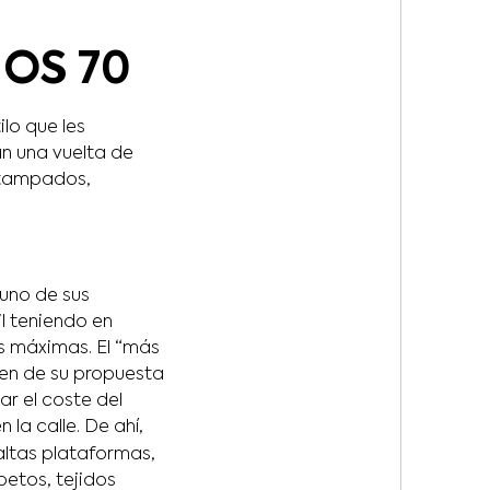
ÑOS 70
ilo que les
n una vuelta de
estampados,
uno de sus
il teniendo en
us máximas. El “más
gen de su propuesta
r el coste del
la calle. De ahí,
altas plataformas,
etos, tejidos