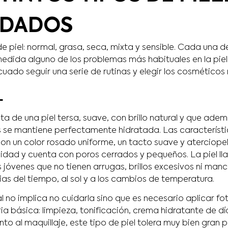
IDADOS
de piel: normal, grasa, seca, mixta y sensible. Cada una de
dida alguno de los problemas más habituales en la piel
cuado seguir una serie de rutinas y elegir los cosmétic
L
ata de una piel tersa, suave, con brillo natural y que ade
 se mantiene perfectamente hidratada. Las característi
son un color rosado uniforme, un tacto suave y aterciope
bilidad y cuenta con poros cerrados y pequeños. La piel 
s jóvenes que no tienen arrugas, brillos excesivos ni man
ias del tiempo, al sol y a los cambios de temperatura.
l no implica no cuidarla sino que es necesario aplicar f
aria básica: limpieza, tonificación, crema hidratante de dí
nto al maquillaje, este tipo de piel tolera muy bien gran p