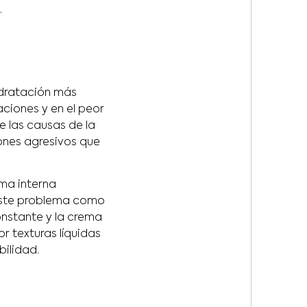
.
idratación más
aciones y en el peor
e las causas de la
abones agresivos que
rma interna
este problema como
constante y la crema
r texturas líquidas
bilidad.