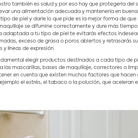
 rostro también es salud y por eso hay que protegerla del s
 llevar una alimentación adecuada y mantenerla en buena
ipo de piel y darle lo que pide es la mejor forma de que
maquillaje se difumine correctamente y dure más tiempo. 
a adaptada a tu tipo de piel te evitarás efectos indese
madas, exceso de grasa o poros abiertos y retrasarás su
 y líneas de expresión.
amental elegir productos destinados a cada tipo de pie
 las mascarillas, bases de maquillaje, correctores o lim
tener en cuenta que existen muchos factores que hacen q
jemplo el estrés, el tabaco o la polución, que aceleran 