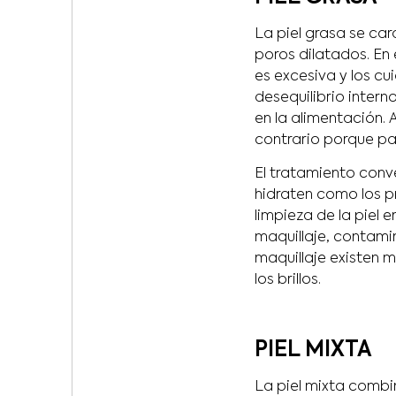
La piel grasa se ca
poros dilatados. En 
es excesiva y los c
desequilibrio inter
en la alimentación. 
contrario porque par
El tratamiento conv
hidraten como los p
limpieza de la piel 
maquillaje, contami
maquillaje existen m
los brillos.
PIEL MIXTA
La piel mixta combin