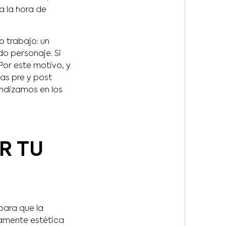
a la hora de
o trabajo: un
do personaje. Si
 Por este motivo, y
as pre y post
fundizamos en los
R TU
para que la
ramente estética