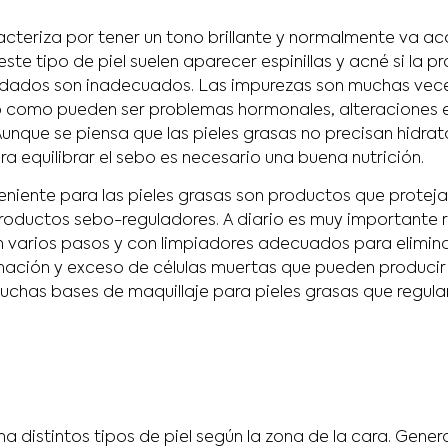
racteriza por tener un tono brillante y normalmente va
este tipo de piel suelen aparecer espinillas y acné si la 
uidados son inadecuados. Las impurezas son muchas vece
no como pueden ser problemas hormonales, alteraciones 
Aunque se piensa que las pieles grasas no precisan hidrat
a equilibrar el sebo es necesario una buena nutrición.
eniente para las pieles grasas son productos que proteja
roductos sebo-reguladores. A diario es muy importante r
en varios pasos y con limpiadores adecuados para elimina
nación y exceso de células muertas que pueden producir 
uchas bases de maquillaje para pieles grasas que regulan
a distintos tipos de piel según la zona de la cara. Gener