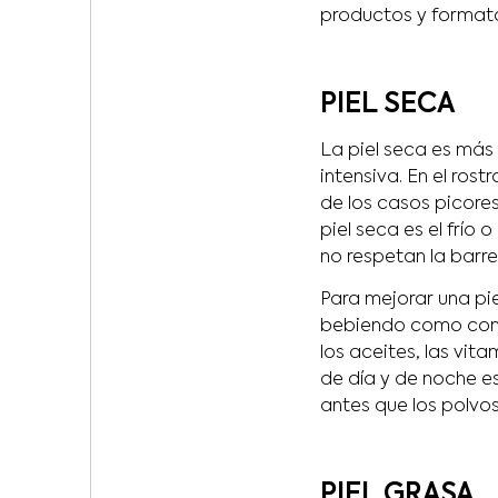
productos y formato
PIEL SECA
La piel seca es más
intensiva. En el ros
de los casos picore
piel seca es el frío 
no respetan la barrer
Para mejorar una pi
bebiendo como con 
los aceites, las vit
de día y de noche es
antes que los polvo
PIEL GRASA