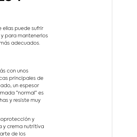
 ellas puede sufrir
 y para mantenerlos
os más adecuados.
más con unos
cas principales de
lado, un espesor
llamada “normal” es
chas y resiste muy
otoprotección y
a y crema nutritiva
arte de los