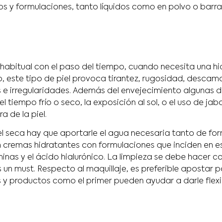
s y formulaciones, tanto líquidos como en polvo o barra
 habitual con el paso del tiempo, cuando necesita una h
tro, este tipo de piel provoca tirantez, rugosidad, descam
s e irregularidades. Además del envejecimiento algunas d
o el tiempo frío o seco, la exposición al sol, o el uso de j
a de la piel.
el seca hay que aportarle el agua necesaria tanto de fo
cremas hidratantes con formulaciones que inciden en 
aminas y el ácido hialurónico. La limpieza se debe hacer 
 un must. Respecto al maquillaje, es preferible apostar po
s y productos como el primer pueden ayudar a darle flexi