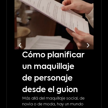
Cómo planificar
C
un maquillaje
t
de personaje
m
desde el guion
b
Más allá del maquillaje social, de
d
novia o de moda, hay un mundo