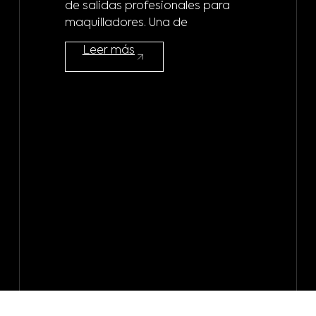
de salidas profesionales para
m
maquilladores. Una de
¿A 
Leer más
mod
maq
mod