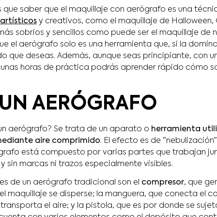
 que saber que el maquillaje con aerógrafo es una técn
artísticos
y creativos, como el maquillaje de Halloween,
más sobrios y sencillos como puede ser el maquillaje de n
que el aerógrafo solo es una herramienta que, si la domin
do que deseas. Además, aunque seas principiante, con 
gunas horas de práctica podrás aprender rápido cómo s
 UN AERÓGRAFO
 un aerógrafo? Se trata de un aparato o
herramienta util
 mediante aire comprimido
. El efecto es de “nebulización
rógrafo está compuesto por varias partes que trabajan ju
y sin marcas ni trazos especialmente visibles.
es de un aerógrafo tradicional son el
compresor
, que gen
el maquillaje se disperse; la manguera, que conecta el c
transporta el aire; y la pistola, que es por donde se suje