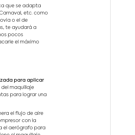
ica que se adapta
 Carnaval, etc. como
ovia o el de
as, te ayudará a
unos pocos
acarle el máximo
izada para aplicar
” del maquillaje
ntas para lograr una
era el flujo de aire
ompresor con la
ta el aerógrafo para