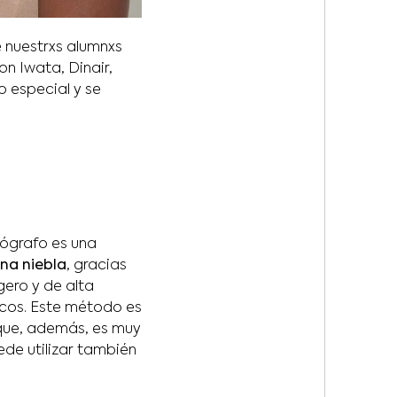
 nuestrxs alumnxs
n Iwata, Dinair,
o especial y se
rógrafo es una
ina niebla
, gracias
gero y de alta
icos. Este método es
 que, además, es muy
de utilizar también