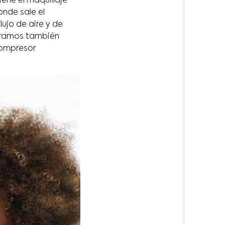
ene el maquillaje
onde sale el
lujo de aire y de
ntramos también
compresor