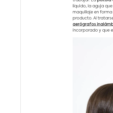
trabajar. La
pistola
líquido, la aguja qu
maquillaje en forma d
producto. Al tratar
aerógrafos inalámb
incorporado y que es