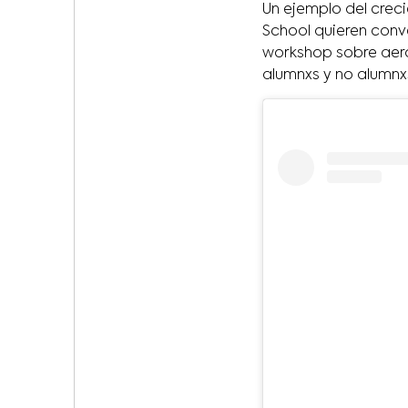
Un ejemplo del crec
School quieren conv
workshop sobre aero
alumnxs y no alumnx