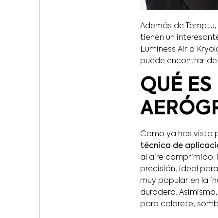
Además de Temptu, m
tienen un interesan
Luminess Air o Kryol
puede encontrar de 
QUÉ ES
AERÓG
Como ya has visto po
técnica de aplicaci
al aire comprimido.
precisión, ideal pa
muy popular en la i
duradero. Asimismo,
para colorete, sombr