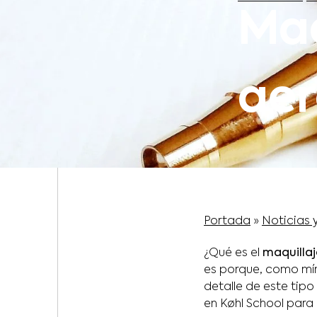
Maq
aer
Portada
»
Noticias 
¿Qué es el
maquilla
es porque, como mín
detalle de este tipo
en Køhl School para 