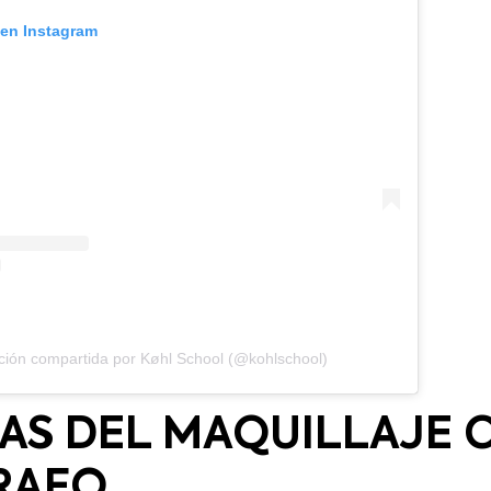
 en Instagram
ción compartida por Køhl School (@kohlschool)
AS DEL MAQUILLAJE 
RAFO