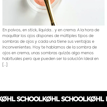
En polvos, en stick, líquida… y en crema. A la hora de
maquillar los ojos dispones de múltiples tipos de
sombras de ojos y cada una tiene sus ventajas e
inconvenientes. Hoy te hablamos de la sombra de
ojos en crema, unas sombras quizás algo menos
habituales pero que pueden ser la solución ideal en
[…]