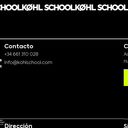
Contacto
C
+34 661 310 028
A
e
n
info@kohlschool.com
s
Dirección
S