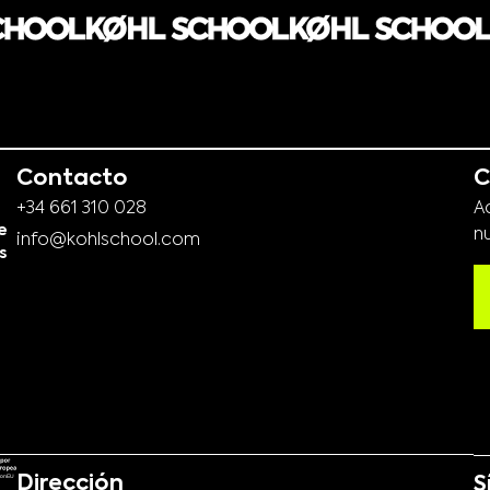
Contacto
C
+34 661 310 028
A
e
n
info@kohlschool.com
s
Dirección
S