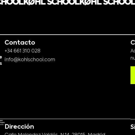
Contacto
C
+34 661 310 028
A
e
n
info@kohlschool.com
s
Dirección
S