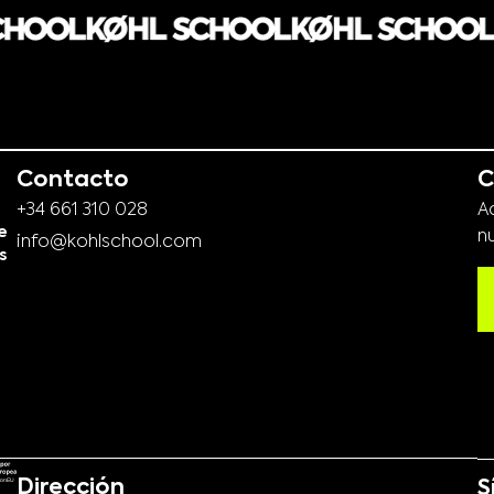
Contacto
C
+34 661 310 028
A
e
n
info@kohlschool.com
s
Dirección
S