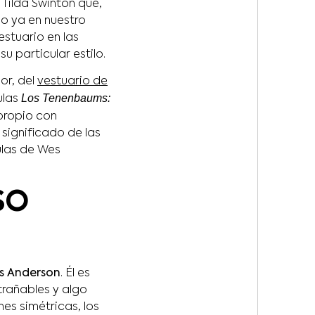
 Tilda Swinton que,
do ya en nuestro
stuario en las
u particular estilo.
or, del
vestuario de
Los Tenenbaums:
ulas
 propio con
 significado de las
ulas de Wes
SO
es Anderson
. Él es
trañables y algo
nes simétricas, los