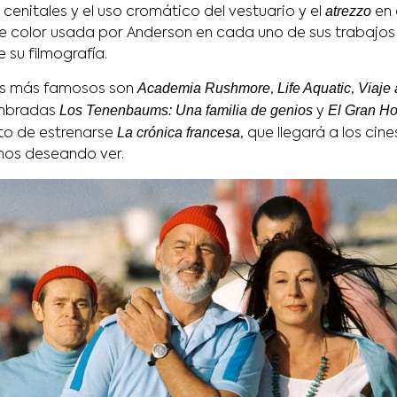
atrezzo
s cenitales y el uso cromático del vestuario y el
en 
e color usada por Anderson en cada uno de sus trabajos 
 su filmografía.
Academia Rushmore
Life Aquatic
Viaje 
los más famosos son
,
,
Los Tenenbaums: Una familia de genios
El Gran Ho
ombradas
y
La crónica francesa
to de estrenarse
, que llegará a los cin
mos deseando ver.