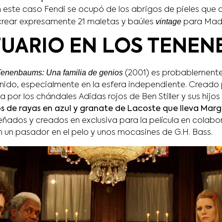
 este caso Fendi se ocupó de los abrigos de pieles que 
vintage
 crear expresamente 21 maletas y baúles
para Mad
TUARIO EN LOS TENE
Tenenbaums: Una familia de genios
(2001) es probablemente
nido, especialmente en la esfera independiente. Creado 
 por los chándales Adidas rojos de Ben Stiller y sus hijo
os de rayas en azul y granate de Lacoste que lleva Mar
señados y creados en exclusiva para la película en colab
 un pasador en el pelo y unos mocasines de G.H. Bass.