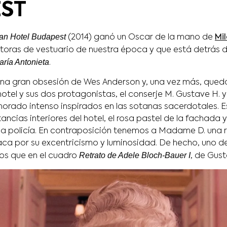
ST
ran Hotel Budapest
(2014) ganó un Oscar de la mano de
Mi
ctoras de vestuario de nuestra época y que está detrás d
aría Antonieta
.
na gran obsesión de Wes Anderson y, una vez más, qued
l hotel y sus dos protagonistas, el conserje M. Gustave H. y
morado intenso inspirados en las sotanas sacerdotales. E
stancias interiores del hotel, el rosa pastel de la fachada
 la policía. En contraposición tenemos a Madame D. una 
aca por su excentricismo y luminosidad. De hecho, uno de
Retrato de Adele Bloch-Bauer I
os que e
n el cuadro
, de Gust