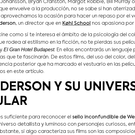
 Johansson, Bryan Cranston, Margot Robbie, Bill Murray o
que envuelve a la producción, no se sabe si han aterriza
 aprovechamos la ocasión para hacer un repaso por el ve
nderson
, un director que en
Køhl School
nos apasiona por s
cine como si te interesa el ámbito de la psicología del col
e rodea al estilismo en la ficción, no te pierdas sus pelíc
El Gran Hotel Budapest
y
. En ellas encontrarás un lenguaje
s que te fascinarán. De estos films, del uso del color, del
uencia posterior que ha marcado el vestuario en las pelíc
s en este artículo.
DERSON Y SU UNIVER
ULAR
s suficiente para reconocer el
sello inconfundible de W
iverso detallista y luminoso con personajes curiosos, en
bstante, si algo caracteriza sus films son las composicio