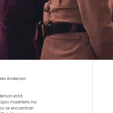
 Wes Anderson
derson está
cipio madrileño ha
los se encuentran