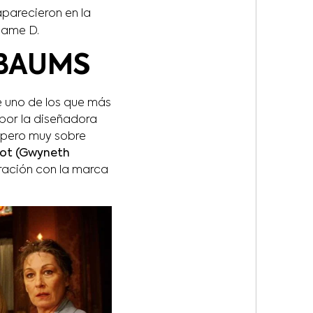
aparecieron en la
ame D.
NBAUMS
 uno de los que más
por la diseñadora
s pero muy sobre
got (Gwyneth
oración con la marca