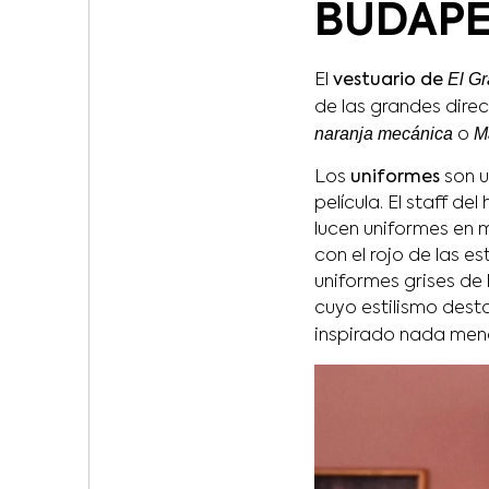
BUDAPE
El G
El
vestuario de
de las grandes dire
naranja mecánica
M
o
Los
uniformes
son u
película. El staff de
lucen uniformes en 
con el rojo de las e
uniformes grises de
cuyo estilismo dest
inspirado nada men