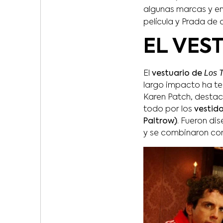
algunas marcas y en
película y Prada de
EL VES
Los 
El
vestuario de
largo impacto ha te
Karen Patch, destaca
todo por los
vestid
Paltrow)
. Fueron di
y se combinaron con