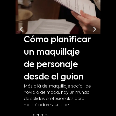
Cómo planificar
C
un maquillaje
t
de personaje
m
desde el guion
b
Más allá del maquillaje social, de
d
novia o de moda, hay un mundo
de salidas profesionales para
m
maquilladores. Una de
¿A 
Leer más